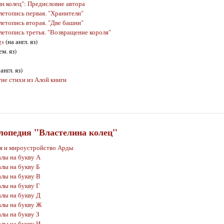
н колец": Предисловие автора
 летопись первая. "Хранители"
 летопись вторая. "Две башни"
 летопись третья. "Возвращение короля"
gs
(на англ. яз)
ем. яз)
 англ. яз)
ие стихи из Алой книги
лопедия "Властелина колец"
я и мироустройство Арды
алы на букву А
лы на букву Б
алы на букву В
алы на букву Г
алы на букву Д
алы на букву Ж
лы на букву З
алы на букву И