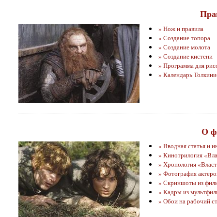
Пра
» Нож и правила
» Создание топора
» Создание молота
» Создание кистени
» Программа для рис
» Календарь Толкини
О ф
» Вводная статья и и
» Кинотрилогия «Вла
» Хронология «Власт
» Фотография актеро
» Скриншоты из филь
» Кадры из мультфил
» Обои на рабочий с