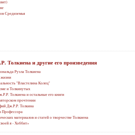
авит)
не
ов Средиземья
Р. Толкиена и другие его произведения
ональда Руэла Толкиена
 жизни
альность "Властелина Колец"
изме и Толкинутых
.Р.Р. Толкиена и остальные его книги
 авторском прочтении
фий Дж.Р.Р. Толкина
в Профессора
ических материалов и статей о творчестве Толкиена
своей я - Хоббит»