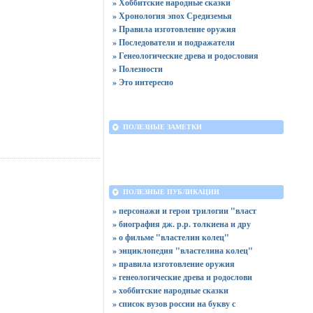
» Хоббитские народные сказки
» Хронология эпох Средиземья
» Правила изготовление оружия
» Последователи и подражатели
» Генеологические древа и родословия
» Полезности
» Это интересно
ПОЛЕЗНЫЕ ЗАМЕТКИ
ПОЛЕЗНЫЕ ПУБЛИКАЦИИ
» персонажи и герои трилогии "власт
» биография дж. р.р. толкиена и дру
» о фильме "властелин колец"
» энциклопедия "властелина колец"
» правила изготовление оружия
» генеологические древа и родослови
» хоббитские народные сказки
» список вузов россии на букву с