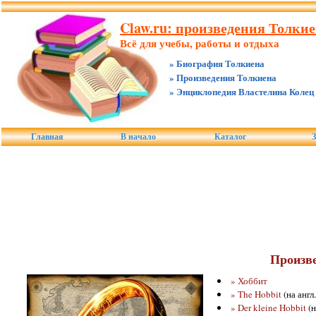
Claw.ru: произведения Толкие
Всё для учебы, работы и отдыха
» Биография Толкиена
» Произведения Толкиена
» Энциклопедия Властелина Колец
Главная
В начало
Каталог
З
Произве
» Хоббит
» The Hobbit
(на англ.
» Der kleine Hobbit
(н