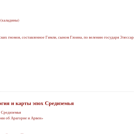
 (халадины)
ских гномов, составленное Гимли, сыном Глоина, по велению государя Элессар
гия и карты эпох Средиземья
х Средиземья
рии об Арагорне и Арвен»