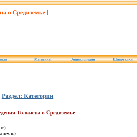
на о Средиземье |
аказ
Магазины
Энциклопедии
Шпаргалки
Раздел: Категории
дения Толкиена о Cредиземье
 яз)
а нем. яз)