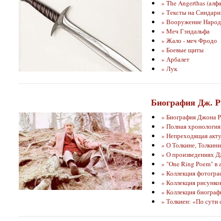
» The Angerthas (алф
» Тексты на Синдари
»
Вооружение Народ
» Меч Гэндальфа
» Жало - меч Фродо
» Боевые щиты
» Арбалет
» Лук
Биография Дж. Р.
» Биография Джона Р
» Полная хронология
» Непреходящая акту
» О Толкине, Толкин
» О произведениях Дж
» "One Ring Poem" в
» Коллекция фотогра
» Коллекция рисунко
» Коллекция биограф
» Толкиен: «По сути 