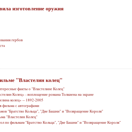
вила изготовление оружия
ования гербов
стa
ильме "Властелин колец"
нтересные факты о "Властелине Колец"
стелин Колец» - воплощение романа Толкиена на экране
елина колец» -- 1892-2005
в фильма с автографами
мов "Братство Кольца", "Две Башни" и "Возвращение Короля"
ьма "Властелин Колец"
тол по фильмам "Братство Кольца", "Две Башни" и "Возвращение Короля"