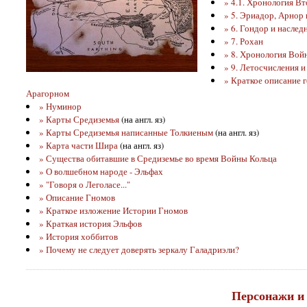
» 4.1. Хронология Вт
» 5. Эриадор, Арнор
» 6. Гондор и насле
» 7. Рохан
» 8. Хронология Вой
» 9. Летосчисления и
» Краткое описание г
Арагорном
» Нуминор
» Карты Средиземья
(на англ. яз)
» Карты Средиземья написанные Толкиеным
(на англ. яз)
» Карта части Шира
(на англ. яз)
» Существа обитавшие в Средиземье во время Войны Кольца
» О волшебном народе - Эльфах
» "Говоря о Леголасе..."
» Описание Гномов
» Краткое изложение Истории Гномов
» Краткая история Эльфов
» История хоббитов
» Почему не следует доверять зеркалу Галадриэли?
Персонажи и 