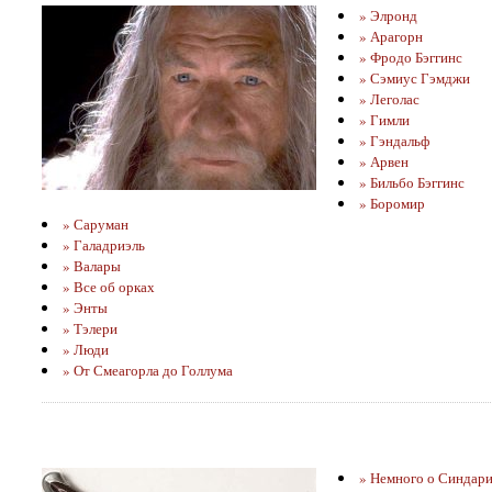
» Элронд
» Арагорн
» Фродо Бэггинс
» Сэмиус Гэмджи
» Леголас
» Гимли
» Гэндальф
» Арвен
» Бильбо Бэггинс
» Боромир
» Саруман
» Галадриэль
» Валары
» Все об орках
» Энты
» Тэлери
» Люди
» От Смеагорла до Голлума
» Немного о Синдари