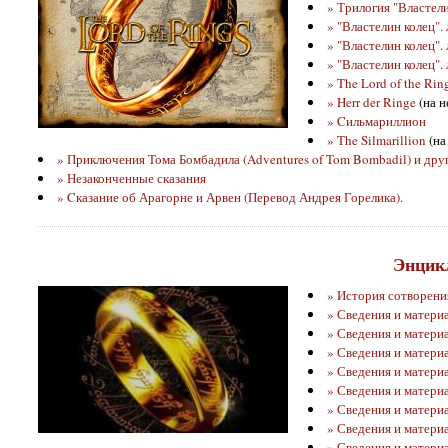
» Трилогия "Властели
» "Властелин колец".
» "Властелин колец".
» "Властелин колец".
» The Lord of the Rin
» Herr der Ringe
(на н
» Cильмариллион
» The Silmarillion
(на
» Приключения Тома Бомбадила (Adventures of Tom Bombadil) и друг
» Незаконченные сказания
» Cказание об Арагорне и Арвен (Перевод Андрея Горелика).
Энцик
» История сотворени
» Сведения и матери
» Сведения и материа
» Сведения и матери
» Сведения и матери
» Сведения и матери
» Сведения и матери
» Сведения и материа
» Сведения и матери