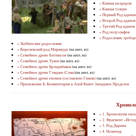
» Князья нолдоров
» Князья тэлери
» Первый Род аданов
» Второй Род аданов
» Третий Род аданов
» Род полуэльфов
» Родословие эребор
» Хоббитские родословия
» Королевский род Мирквуда
(на англ. яз)
» Семейное древо Бэггинсов
(на англ. яз)
» Семейное древо Туков
(на англ. яз)
» Семейное древо Брэндибаков
(на англ. яз)
» Семейное древо Гэмджи (Сэма)
(на англ. яз)
» Семейное древо гномов (составлено Гимли)
(на англ. яз)
» Приложение Б. Комментарии к Алой Книге Западных Пределов
Хроноло
» 1. Хронология эпо
» 2. Фрагмент «Исто
» 3. Род Дарина
» 4. Нуменор