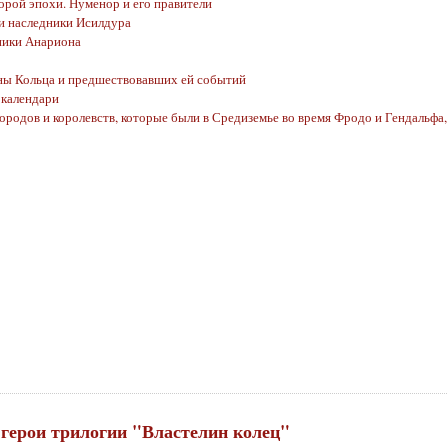
орой эпохи. Нуменор и его правители
 и наследники Исилдура
дники Анариона
ны Кольца и предшествовавших ей событий
 календари
ородов и королевств, которые были в Средиземье во время Фродо и Гендальфа
герои трилогии "Властелин колец"