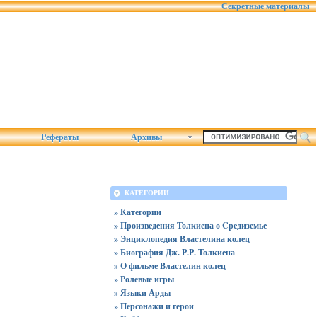
Секретные материалы
Рефераты
Архивы
КАТЕГОРИИ
» Категории
» Произведения Толкиена о Cредиземье
» Энциклопедия Властелина колец
» Биография Дж. Р.Р. Толкиена
» О фильме Властелин колец
» Ролевые игры
» Языки Арды
» Персонажи и герои