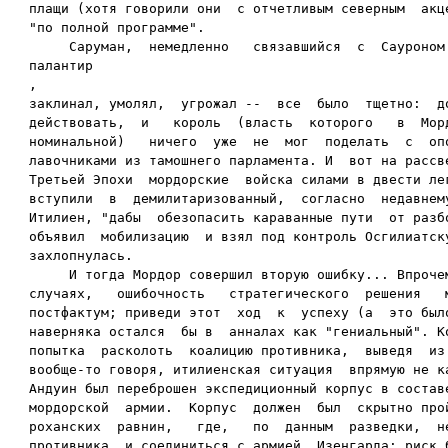
плащи (хотя говорили они  с отчетливым северным  акце
"по полной программе".

     Саруман,  немедленно   связавшийся  с  Сауроном 
палантир

,

заклинал, умолял,  угрожал --  все  было  тщетно:  до
действовать,  и   король  (власть  которого   в  Морд
номинальной)   ничего  уже  не  мог  поделать  с  опо
лавочниками из тамошнего парламента. И  вот на рассве
Третьей Эпохи  мордорские  войска силами в двести лег
вступили  в  демилитаризованный,  согласно  недавнему
Итилиен, "дабы  обезопасить караванные пути  от разбо
объявил  мобилизацию  и взял под контроль Осгилиатску
захлопнулась.

     И тогда Мордор совершил вторую ошибку... Впрочем
случаях,   ошибочность   стратегического  решения   м
постфактум; приведи этот  ход  к  успеху (а  это было
наверняка остался  бы в  анналах как "гениальный". Ко
попытка  расколоть  коалицию противника,  выведя  из 
вообще-то говоря, итилиенская ситуация  впрямую не ка
Андуин был переброшен экспедиционный корпус в составе
мордорской  армии.  Корпус  должен  был  скрытно прой
роханских  равнин,   где,   по  данным  разведки,  не
противника, и соединиться с армией  Изенгарда; риск б