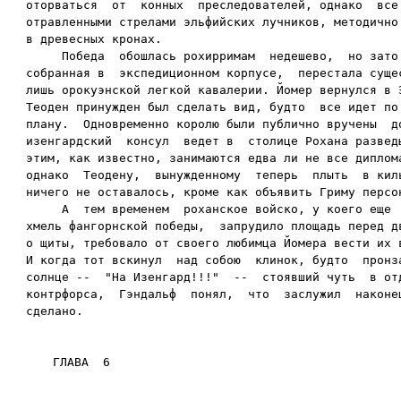
оторваться  от  конных  преследователей, однако  все 
отравленными стрелами эльфийских лучников, методично 
в древесных кронах.

     Победа  обошлась рохирримам  недешево,  но зато 
собранная в  экспедиционном корпусе,  перестала сущес
лишь орокуэнской легкой кавалерии. Йомер вернулся в Э
Теоден принужден был сделать вид, будто  все идет по 
плану.  Одновременно королю были публично вручены  до
изенгардский  консул  ведет в  столице Рохана разведы
этим, как известно, занимаются едва ли не все диплома
однако  Теодену,  вынужденному  теперь  плыть  в киль
ничего не оставалось, кроме как объявить Гриму персон
     А  тем временем  роханское войско, у коего еще  
хмель фангорнской победы,  запрудило площадь перед дв
о щиты, требовало от своего любимца Йомера вести их в
И когда тот вскинул  над собою  клинок, будто  пронза
солнце --  "На Изенгард!!!"  --  стоявший чуть  в отд
контрфорса,  Гэндальф  понял,  что  заслужил  наконец