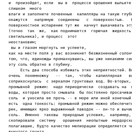
и  произойдет, если  вы в  процессе орошения выльете 
слишком  много

влаги и заполните почвенные  капилляры на такую глуби
окажутся   напрямую  соединены   с  поверхностью.   К
поверхностное испарение тут же  начнут выкачивать эту
(точно  так  же,  как поднимается  горючая  жидкость 
светильника), и процесс  этот  

неостановим;

 вы и глазом моргнуть не успеете,

как на месте поля у вас возникнет безжизненный солонч
том, что, единожды промахнувшись, вы уже никакими сил
эту соль обратно в глубину.

     Есть два способа избежать этих неприятностей. Во
очень  понемножку   --  так,  чтобы  капиллярная   вл
соприкоснулась  с зеркалом грунтовых вод. Во-вторых, 
промывной  режим:  надо периодически  создавать на  п
воды, которая просто смывала  бы постоянно просачиваю
соль  и уносила ее прочь -- в море или иной конечный 
есть  одна тонкость: промывной режим можно обеспечить
рек, имеющих ярко выраженный паводок -- он-то и вычищ
соль.  Именно  таковы  природные условия,  например, 
скопировали  систему   орошения  неопытные  мордорски
полагавшие, будто качество мелиорации определяется чи
вынутого грунта.
