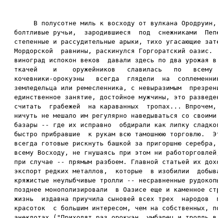
     В полусотне миль к восходу от вулкана Ородруин, 
болтливые ручьи,  зародившиеся  под  снежниками  Пепе
степенные и рассудительные арыки, тихо угасающие зате
Мордорской  равнины, раскинулся Горгоратский оазис.  
виноград испокон веков  давали здесь по два урожая в 
ткачей    и    оружейников   славилась   по   всему  
кочевники-орокуэны   всегда  глядели  на  соплеменник
земледельца или ремесленника, с невыразимым  презрени
единственное занятие, достойное мужчины, это разведен
считать  грабежей  на караванных  тропах... Впрочем, 
ничуть не мешало им регулярно наведываться со своими 
базары -- где их исправно  обдирали как липку сладког
быстро прибравшие  к рукам всю тамошнюю торговлю.  Эт
всегда готовые рискнуть башкой за пригоршню серебра, 
всему Восходу, не гнушаясь при этом ни работорговлей,
при случае -- прямым разбоем. Главной статьей их дохо
экспорт редких металлов,  которые  в изобилии  добыва
кряжистые неулыбчивые тролли -- несравненные рудокопы
позднее монополизировали  в Оазисе еще и каменное стр
жизнь  издавна приучила сыновей всех трех  народов  п
красоток  с большим интересом, чем на собственных, по
анекдотах ("Приходят раз орокуэн, умбарец и тролль в 