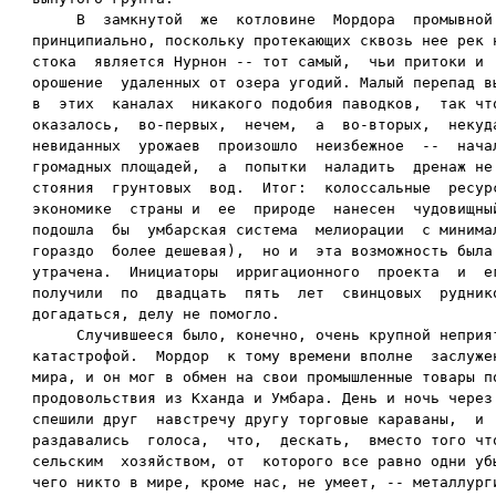
     В  замкнутой  же  котловине  Мордора  промывной 
принципиально, поскольку протекающих сквозь нее рек н
стока  является Нурнон -- тот самый,  чьи притоки и  
орошение  удаленных от озера угодий. Малый перепад вы
в  этих  каналах  никакого подобия паводков,  так что
оказалось,  во-первых,  нечем,  а  во-вторых,  некуда
невиданных  урожаев  произошло  неизбежное  --  начал
громадных площадей,  а  попытки  наладить  дренаж не 
стояния  грунтовых  вод.  Итог:  колоссальные  ресурс
экономике  страны и  ее  природе  нанесен  чудовищный
подошла  бы  умбарская система  мелиорации  с минимал
гораздо  более дешевая),  но и  эта возможность была 
утрачена.  Инициаторы  ирригационного  проекта  и  ег
получили  по  двадцать  пять  лет  свинцовых  руднико
догадаться, делу не помогло.

     Случившееся было, конечно, очень крупной неприят
катастрофой.  Мордор  к тому времени вполне  заслужен
мира, и он мог в обмен на свои промышленные товары по
продовольствия из Кханда и Умбара. День и ночь через 
спешили друг  навстречу другу торговые караваны,  и  
раздавались  голоса,  что,  дескать,  вместо того что
сельским  хозяйством, от  которого все равно одни убы
чего никто в мире, кроме нас, не умеет, -- металлурги