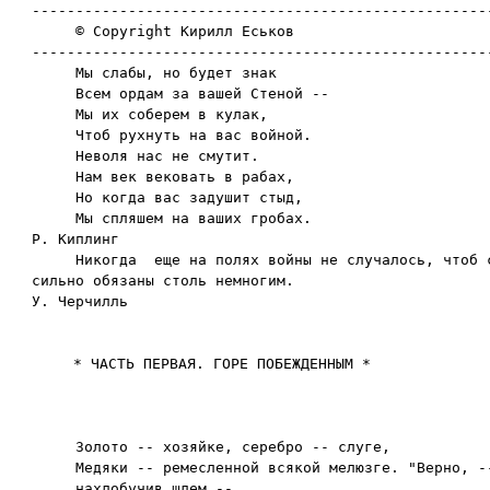
-----------------------------------------------------
     © Copyright Кирилл Еськов

-----------------------------------------------------
     Мы слабы, но будет знак

     Всем ордам за вашей Стеной --

     Мы их соберем в кулак,

     Чтоб рухнуть на вас войной.

     Неволя нас не смутит.

     Нам век вековать в рабах,

     Но когда вас задушит стыд,

     Мы спляшем на ваших гробах.

Р. Киплинг

     Никогда  еще на полях войны не случалось, чтоб с
сильно обязаны столь немногим.

     Золото -- хозяйке, серебро -- слуге,

     Медяки -- ремесленной всякой мелюзге. "Верно, --
     нахлобучив шлем,--
