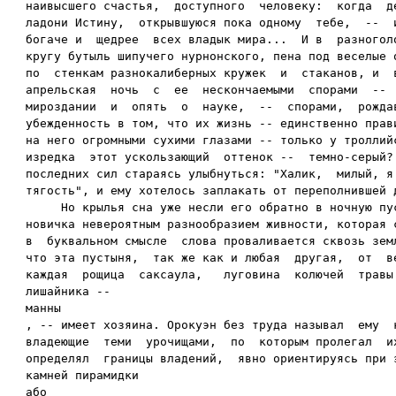
наивысшего счастья,  доступного  человеку:  когда  де
ладони Истину,  открывшуюся пока одному  тебе,  --  и
богаче и  щедрее  всех владык мира...  И в  разноголо
кругу бутыль шипучего нурнонского, пена под веселые о
по  стенкам разнокалиберных кружек  и  стаканов, и  в
апрельская  ночь  с  ее  нескончаемыми  спорами  --  
мироздании  и  опять  о  науке,  --  спорами,  рождав
убежденность в том, что их жизнь -- единственно прави
на него огромными сухими глазами -- только у троллийс
изредка  этот ускользающий  оттенок --  темно-серый? 
последних сил стараясь улыбнуться: "Халик,  милый, я 
тягость", и ему хотелось заплакать от переполнившей д
     Но крылья сна уже несли его обратно в ночную пус
новичка невероятным разнообразием живности, которая с
в  буквальном смысле  слова проваливается сквозь земл
что эта пустыня,  так же как и любая  другая,  от  ве
каждая  рощица  саксаула,   луговина  колючей  травы 
лишайника -- 

манны

, -- имеет хозяина. Орокуэн без труда называл  ему  к
владеющие  теми  урочищами,  по  которым пролегал  их
определял  границы владений,  явно ориентируясь при э
камней пирамидки 

або
