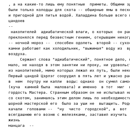
, а на какие-то лишь ему понятные  приметы. Общими зд
были только колодцы для скота -- обширные ямы в песке
и пригодной для питья водой. Халаддина больше всего п
цандоев

--

 накопителей  адиабатической влаги, о которых  он ран
преклонялся перед безвестным гением, открывшим некогд
-- ночной мороз --  способен одолеть  второй -- сухос
камни работают как холодильник, "выжимая" воду из  вр
воздуха.

     Сержант слова "адиабатический", понятное дело, н
мало, не находя в этом занятии ни проку, ни удовольст
из накопителей, мимо которых лежал их путь, были неко
Первый цандой Цэрлэг соорудил в пять лет и ужасно рас
в  нем  поутру ни капли  воды: однако  он сумел самос
(куча  камней была  маловата) и именно  в тот  миг  в
гордость Мастера. Странным образом он не испытывал ни
со скотом, занимаясь этим делом лишь по необходимости
шорной мастерской его  было за уши не  вытащить. Родс
качали  головами --  "ну  чисто  городской", а  вот  
всегдашнюю его возню с железяками, заставил изучить  
жизнь  

манцага  --
