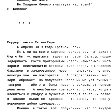
     Но Хладное Железо властвует над всем!"

Мордор, пески Хутэл-Хара.

     6 апреля 3019 года Третьей Эпохи

     Есть ли на свете картина прекраснее, чем закат в
будто бы  устыдившись  вдруг за  свою  белесую полдне
задаривать  гостя пригоршнями красок немыслимой чисто
хороши  неисчислимые оттенки  сиреневого, в мгновение
барханов  в зачарованное  море --  смотрите  не упуст
никогда уже  не повторятся... А предрассветный  миг, 
зари  обрывает  на полутакте чопорный менуэт лунных т
такыров --  ибо эти  балы  навечно сокрыты от непосвя
день ночи... А неизбывная трагедия того часа, когда м
клониться к упадку и пушистые гроздья вечерних созвез
в  колкое  льдистое  крошево -- то самое, что  под ут
вороненом щебне хаммадов...

     Именно  в такой  вот  полуночный  час по внутрен