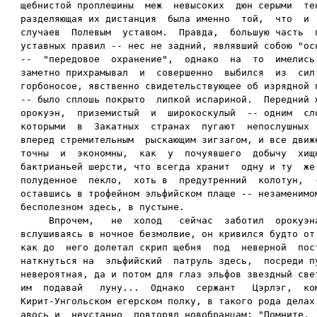
щебнистой проплешины  меж  невысоких  дюн серыми  тен
разделяющая их дистанция  была именно  той,  что  и  
случаев  Полевым  уставом.  Правда,  большую часть  п
уставных правил -- нес не задний, являвший собою "осн
--  "передовое  охранение",  однако  на  то  имелись 
заметно прихрамывал  и  совершенно  выбился  из  сил;
горбоносое, явственно свидетельствующее об изрядной п
-- было сплошь покрыто  липкой испариной.  Передний ж
орокуэн,  приземистый  и  широкоскулый  -- одним  сло
которыми  в  Закатных  странах  пугают  непослушных  
вперед стремительным  рыскающим зигзагом, и все движе
точны  и  экономны,  как  у  почуявшего  добычу  хищн
бактрианьей шерсти, что всегда хранит  одну и ту  же 
полуденное  пекло,  хоть в  предутренний  колотун,  -
оставшись в трофейном эльфийском плаще -- незаменимом
бесполезном здесь, в пустыне.

     Впрочем,   не  холод   сейчас  заботил  орокуэна
вслушиваясь в ночное безмолвие, он кривился будто от 
как до  него долетал скрип щебня  под  неверной  пост
наткнуться на  эльфийский  патруль здесь,  посреди пу
невероятная, да и потом для глаз эльфов звездный свет
им  подавай   луну...  Однако  сержант   Цэрлэг,  ком
Кирит-Унгольском егерском полку, в такого рода делах 
авось и  неустанно  повторял новобранцам: "Помните,  