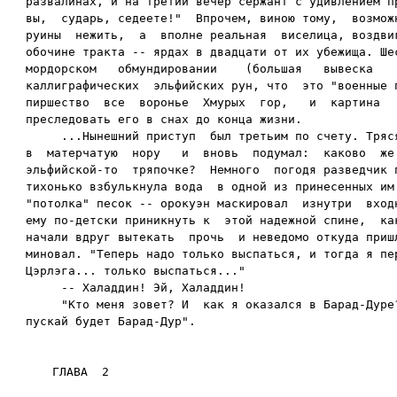
развалинах, и на третий вечер сержант с удивлением пр
вы,  сударь, седеете!"  Впрочем, виною тому,  возможн
руины  нежить,  а  вполне реальная  виселица, воздвиг
обочине тракта -- ярдах в двадцати от их убежища. Шес
мордорском   обмундировании    (большая   вывеска    
каллиграфических  эльфийских рун, что  это "военные п
пиршество  все  воронье  Хмурых  гор,   и  картина   
преследовать его в снах до конца жизни.

     ...Нынешний приступ  был третьим по счету. Тряся
в  матерчатую  нору   и  вновь  подумал:  каково  же 
эльфийской-то  тряпочке?  Немного  погодя разведчик п
тихонько взбулькнула вода  в одной из принесенных им 
"потолка" песок -- орокуэн маскировал  изнутри  входн
ему по-детски приникнуть к  этой надежной спине,  как
начали вдруг вытекать  прочь  и неведомо откуда пришл
миновал. "Теперь надо только выспаться, и тогда я пер
Цэрлэга... только выспаться..."

     -- Халаддин! Эй, Халаддин!

     "Кто меня зовет? И  как я оказался в Барад-Дуре?