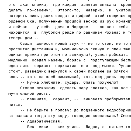
это такая книжка,  где каждая  запятая вписана  кровь
делать  по-своему".  Оттого-то,  наверно,  и  ухитрил
потерять лишь двоих солдат и цифрой  этой гордился пр
орденом Ока, полученным прошлой весною из рук команду
и сейчас -- у себя  дома в Мордоре  -- он вел  себя  
находится  в  глубоком рейде по равнинам Рохана; и то
теперь дом...

     Сзади  донесся новый звук -- не то стон, не то в
просчитал дистанцию и, молниеносно скинув с плеч тюк 
единая пряжка при этом не звякнула), успел добежать  
медленно  оседал наземь, борясь с  подступающим беспа
едва лишь  сержант  подхватил  его  под мышки. Ругаяс
стоит, разведчик вернулся к своей поклаже за флягой. 
вошь... хоть на хлеб намазывай, хоть под дверь подсов
     -- Ну-ка хлебните, сударь. Опять похужело?

     Стоило лежащему  сделать пару глотков, как все т
мучительной рвоты.

     -- Извините,  сержант, --  виновато пробормотал 
питье.

     -- Не берите в голову: до подземного водосборник
вы назвали тогда эту воду, господин военлекарь? Смешн
     -- Адиабатическая.

     -- Век  живи -- век учись.  Ладно, с  питьем-то 