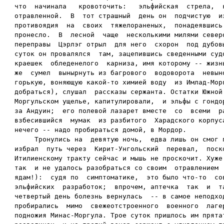
что  начинала   кровоточить:   эльфийская  стрела,  к
отравленной.  В  тот страшный  день он  подчистую  из
противоядия  на  своих  тяжелораненых,  понадеявшись 
пронесло.  В  лесной  чаще  несколькими милями северо
переправы  Цэрлэг отрыл  для него  схорон  под дубовы
суток он провалялся  там, зацепившись сведенными судо
краешек  обледенелого  карниза, имя которому -- жизнь
же  сумел  вынырнуть из багрового  водоворота  невыно
горькую, воняющую какой-то химией воду  из Имлад-Морг
добраться), слушал  рассказы сержанта. Остатки Южной 
Моргульском ущелье, капитулировали,  и эльфы с гондор
за Андуин;  его полевой лазарет вместе  со  всеми  ра
взбесившийся  мумак  из разбитого  Харадского корпуса
нечего -- надо пробираться домой, в Мордор.

     Тронулись на  девятую ночь,  едва лишь он смог п
избрал  путь через  Кирит-Унгольский  перевал,  поско
Итилиенскому тракту сейчас и мышь не проскочит. Хуже 
так  и не удалось разобраться со своим  отравлением  
ядам!):  судя по  симптоматике,  это было что-то  сов
эльфийских  разработок;  впрочем, аптечка  так  и  та
четвертый день болезнь вернулась  -- в самое неподход
пробирались  мимо  свежеотстроенного  военного  лагер
подножия Минас-Моргула. Трое суток пришлось им прятат