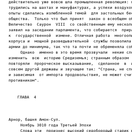
действительно уже вовсю шла промышленная революция: п
трудились на шахтах и мануфактурах, а успехи воздухоп
опыты сделались излюбленной темой  для застольных бес
общества.  Только что был принят  закон о всеобщем об
Величество  Саурон  VIII  со свойственным ему несколь
заявил на заседании парламента, что собирается  прира
к  государственной  измене. Отличная работа  многоопы
корпуса и  мощной разведывательной  службы позволила 
армии до минимума, так что та почти не обременяла соб
     Однако  именно в это время прозвучали  некие сло
изменить  всю  историю Средиземья; странным образом  
повторяли  пророческое высказывание,  сделанное  в  и
совсем другой державы и звучащее так: "Страна, не спо
и зависимая  от импорта продовольствия, не может счит