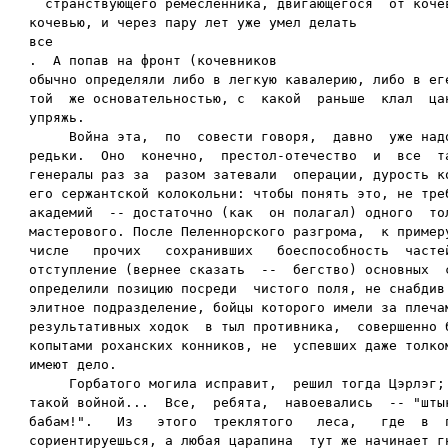
  странствующего ремесленника, двигающегося  от кочев
кочевью, и через пару лет уже умел делать 

все

.  А попав на фронт (кочевников

обычно определяли либо в легкую кавалерию, либо в еге
той  же основательностью, с  какой  раньше  клал  цан
упряжь.

     Война эта,  по  совести говоря,  давно  уже надо
редьки.  Оно  конечно,  престол-отечество  и  все  та
генералы раз за  разом затевали  операции, дурость ко
его сержантской колокольни: чтобы понять это, не треб
академий  -- достаточно (как  он полагал) одного  тол
мастерового. После Пеленнорского разгрома,  к примеру
числе   прочих   сохранивших   боеспособность  частей
отступление (вернее сказать  --  бегство) основных  с
определили позицию посреди  чистого поля, не снабдив 
элитное подразделение, бойцы которого имели за плечам
результативных ходок  в тыл противника,  совершенно б
копытами роханских конников, не  успевших даже толком
имеют дело.

     Горбатого могила исправит,  решил тогда Цэрлэг; 
такой войной...  Все,  ребята,  навоевались  -- "штык
бабам!".   Из   этого  треклятого   леса,   где  в  п
сориентируешься, а любая царапина  тут же начинает гн