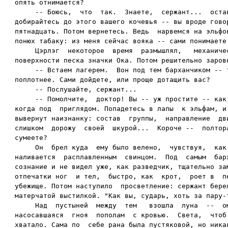
опять отнимается?

     -- Боюсь,  что  так.  Знаете,  сержант...  остав
добирайтесь до этого вашего кочевья -- вы вроде говор
пятнадцать. Потом вернетесь. Ведь  нарвемся на эльфов
понюх табаку: из меня сейчас вояка -- сами понимаете.
     Цэрлэг  некоторое  время  размышлял,   механичес
поверхности песка значки Ока. Потом решительно заровн
     -- Встаем лагерем.  Вон под тем барханчиком -- т
поплотнее. Сами дойдете, или проще дотащить вас?

     -- Послушайте, сержант...

     -- Помолчите,  доктор! Вы -- уж простите -- как 
когда под  приглядом. Попадетесь в лапы  к эльфам, и 
вывернут наизнанку: состав  группы,  направление  дви
слишком  дорожу  своей  шкурой...  Короче --  полтора
сумеете?

     Он  брел куда  ему было велено,  чувствуя,  как 
наливается  расплавленным  свинцом.  Под  самым  барх
сознание и не видел уже, как разведчик, тщательно зам
отпечатки ног  и тел,  быстро, как  крот,  роет в  пе
убежище. Потом наступило  просветление: сержант береж
матерчатой выстилкой. "Как вы, сударь, хоть за пару-т
     Над  пустыней  между  тем   взошла  луна  --  ом
насосавшаяся  гноя  пополам  с кровью.  Света,  чтоб 
хватало. Сама по  себе рана была пустяковой, но никак