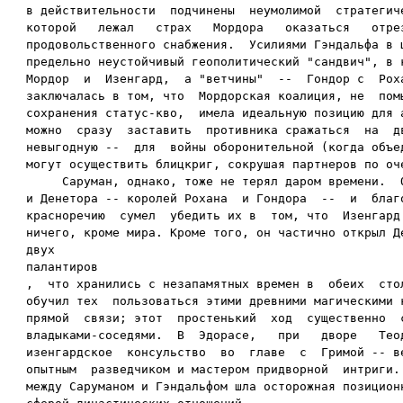
в действительности  подчинены  неумолимой  стратегиче
которой   лежал   страх   Мордора   оказаться   отрез
продовольственного снабжения.  Усилиями Гэндальфа в ц
предельно неустойчивый геополитический "сандвич", в к
Мордор  и  Изенгард,  а "ветчины"  --  Гондор с  Роха
заключалась в том, что  Мордорская коалиция, не  помы
сохранения статус-кво,  имела идеальную позицию для а
можно  сразу  заставить  противника сражаться  на  дв
невыгодную --  для  войны оборонительной (когда объед
могут осуществить блицкриг, сокрушая партнеров по оче
     Саруман, однако, тоже не терял даром времени.  О
и Денетора -- королей Рохана  и Гондора  --  и  благо
красноречию  сумел  убедить их в  том, что  Изенгард 
ничего, кроме мира. Кроме того, он частично открыл Де
двух 

палантиров

,  что хранились с незапамятных времен в  обеих  стол
обучил тех  пользоваться этими древними магическими к
прямой  связи; этот  простенький  ход  существенно  с
владыками-соседями.  В  Эдорасе,   при   дворе   Теод
изенгардское  консульство  во  главе  с  Гримой -- ве
опытным  разведчиком и мастером придворной  интриги. 
между Саруманом и Гэндальфом шла осторожная позиционн