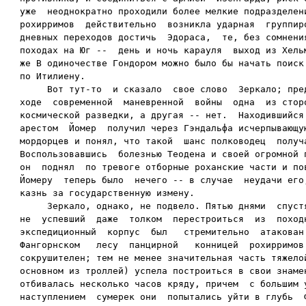
уже  неоднократно проходили более мелкие подразделени
рохирримов  действительно  возникла ударная  группиро
дневных переходов достичь  Эдораса,  те, без сомнения
походах на Юг --  день и ночь карауля  выход из Хельм
же В одиночестве Гондором можно было бы начать поиск 
по Итилиену.

     Вот тут-то  и сказало  свое слово  Зеркало; пред
ходе  современной  маневренной  войны  одна  из сторо
космической разведки, а другая -- нет.  Находившийся 
арестом  Йомер  получил через Гэндальфа исчерпывающую
мордорцев и понял, что такой  шанс полководец  получа
Воспользовавшись  болезнью Теодена и своей огромной п
он  поднял  по тревоге отборные роханские части и пов
Йомеру  теперь было  нечего -- в случае  неудачи его,
казнь за государственную измену.

     Зеркало, однако, не подвело. Пятью днями  спустя
не  успевший  даже  толком  перестроиться  из  походн
экспедиционный  корпус  был   стремительно  атакован 
Фангорнском   лесу  панцирной   конницей  рохирримов.
сокрушителен; тем не менее значительная часть тяжелой
основном из троллей) успела построиться в свои знамен
отбивалась несколько часов кряду, причем  с большим у
наступлением  сумерек они  попытались уйти в глубь  Ф