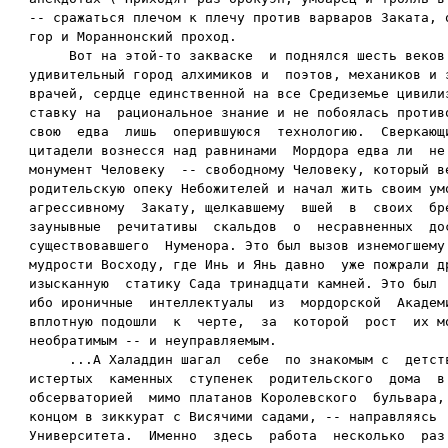
-- сражаться плечом к плечу против варваров Заката, о
гор и Мораннонский проход.

     Вот на этой-то закваске  и поднялся шесть веков 
удивительный город алхимиков и  поэтов, механиков и з
врачей, сердце единственной на все Средиземье цивилиз
ставку на  рациональное знание и не побоялась противо
свою  едва  лишь  оперившуюся  технологию.  Сверкающи
цитадели вознесся над равнинами  Мордора едва ли  не 
монумент Человеку  -- свободному Человеку, который ве
родительскую опеку Небожителей и начал жить своим умо
агрессивному  Закату, щелкавшему  вшей  в  своих  бре
заунывные  речитативы  скальдов  о  несравненных  дос
существовавшего  Нуменора. Это был вызов изнемогшему 
мудрости Восходу, где Инь и Янь давно  уже пожрали др
изысканную  статику Сада тринадцати камней. Это был  
ибо ироничные  интеллектуалы  из  мордорской  Академи
вплотную подошли  к  черте,  за  которой  рост  их мо
необратимым -- и неуправляемым.

     ...А Халаддин шагал  себе  по знакомым с  детств
истертых  каменных  ступенек  родительского  дома  в 
обсерваторией  мимо платанов Королевского  бульвара, 
концом в зиккурат с Висячими садами, -- направляясь  
Университета.  Именно  здесь  работа  несколько  раз 