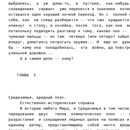
выбрались,  а  уж  дома-то,  в  пустыне,  как-нибудь 
сновидениях  сержант  уже перенесся в знакомое  кочев
оставался один хороший ночной переход. Он с  полной о
себе, как  не спеша разберется -- что там  нуждается 
кликнут  к столу, и хозяйка, после  того, как они  вы
потихоньку подводить разговор к тому, каково оно --  
чумазые мальцы -- их там  четверо (или пятеро? забыл.
вокруг, домогаясь потрогать оружие... И  еще он  дума
бы -- кому она  понадобилась,  эта  война, да повстре
узенькой дорожке...

Средиземье, аридный пояс.

     Естественно-историческая справка

     В истории любого Мира, и Средиземья в том числе,
чередование  двух   типов  климатических  эпох  --  п
разрастания  и сокращения ледяных шапок на полюсах и 
единому  ритму,  представляющему  собой  нечто  вроде