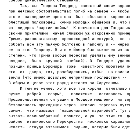
сферой династических отношений.

     Так, сын Теодена Теодред, известный своим здраво
при неясных обстоятельствах погиб на севере -- якобы 
итоге  наследником престола  был  объявлен  королевск
блестящий полководец, кумир молодых офицеров и, что в
из  лидеров "партии войны". К несчастью для Гэндальфа
своими приятелями  начал слишком уж откровенно пример
Гриме, располагавшему  превосходной агентурой,  не  с
собрать всю эту пьяную болтовню в папочку и -- через 
ее на стол Теодену. В итоге Йомер был выключен из акт
степени, что Грима вообще перестал уделять ему вниман
позднее,  было  крупной  ошибкой). В  Гондоре  удалос
позиции принца Боромира, тоже  известного любителя по
его  от  двора; тот, разобидевшись, отбыл  на поиски 
земли (что имело довольно неприятные последствия --  
В общем и целом этот раунд остался за Саруманом.

     И тем не менее, хотя все три короля  отчетливо п
лучше   доброй   ссоры",   положение   оставалось  пр
Продовольственная ситуация в Мордоре медленно, но вер
безопасность проходящих через  Итилиен торговых путей
самым,  что называют  "национальной паранойей". Тут л
вызвать лавинообразный  процесс, а уж  за этим-то  де
районе  итилиенского Перекрестка  несколько караванов
невесть  откуда взявшимися  людьми, которые были одет