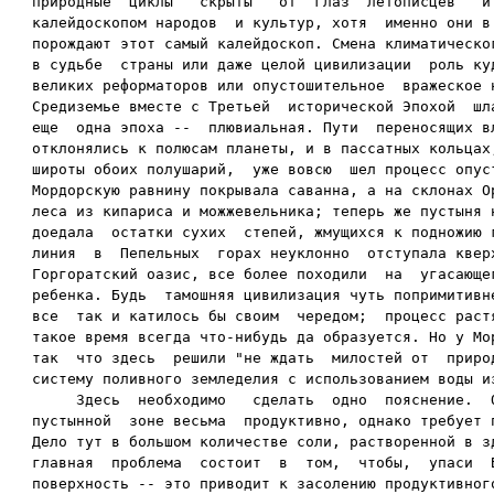
природные  циклы   скрыты   от  глаз  летописцев   и 
калейдоскопом народов  и культур, хотя  именно они в 
порождают этот самый калейдоскоп. Смена климатическог
в судьбе  страны или даже целой цивилизации  роль куд
великих реформаторов или опустошительное  вражеское н
Средиземье вместе с Третьей  исторической Эпохой  шла
еще  одна эпоха --  плювиальная. Пути  переносящих вл
отклонялись к полюсам планеты, и в пассатных кольцах,
широты обоих полушарий,  уже вовсю  шел процесс опуст
Мордорскую равнину покрывала саванна, а на склонах Ор
леса из кипариса и можжевельника; теперь же пустыня н
доедала  остатки сухих  степей, жмущихся к подножию г
линия  в  Пепельных  горах неуклонно  отступала кверх
Горгоратский оазис, все более походили  на  угасающег
ребенка. Будь  тамошняя цивилизация чуть попримитивне
все  так и катилось бы своим  чередом;  процесс растя
такое время всегда что-нибудь да образуется. Но у Мор
так  что здесь  решили "не ждать  милостей от  природ
систему поливного земледелия с использованием воды из
     Здесь  необходимо   сделать  одно  пояснение.  О
пустынной  зоне весьма  продуктивно, однако требует п
Дело тут в большом количестве соли, растворенной в зд
главная  проблема  состоит  в  том,  чтобы,  упаси  Б
поверхность -- это приводит к засолению продуктивного